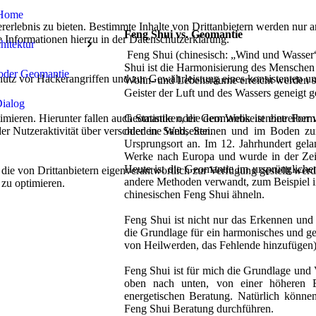
Home
lebnis zu bieten. Bestimmte Inhalte von Drittanbietern werden nur ang
Feng Shui vs. Geomantie
e Informationen hierzu in der Datenschutzerklärung.
hitektur
Feng Shui (chinesisch: „Wind und Wasser“)
Shui ist die Harmonisierung des Menschen
oder Geomantie
utz vor Hackerangriffen und zur Gewährleistung eines konsistenten un
Wohn- und Lebensräume erreicht werden sol
Geister der Luft und des Wassers geneigt 
ialog
ieren. Hierunter fallen auch Statistiken, die dem Webseitenbetreiber v
Geomantie oder Geomantik ist eine Form 
r Nutzeraktivität über verschiedene Webseiten.
oder in Sand, Steinen und im Boden zu
Ursprungsort an. Im 12. Jahrhundert gela
Werke nach Europa und wurde in der Zeit
Heute ist die Geomantie im ursprüngliche
 die von Drittanbietern eigenverantwortlich zur Verfügung gestellt wer
andere Methoden verwandt, zum Beispiel 
 zu optimieren.
chinesischen Feng Shui ähneln.
Feng Shui ist nicht nur das Erkennen un
die Grundlage für ein harmonisches und 
von Heilwerden, das Fehlende hinzufügen)
Feng Shui ist für mich die Grundlage und 
oben nach unten, von einer höheren En
energetischen Beratung. Natürlich können 
Feng Shui Beratung durchführen.