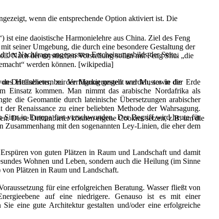
ezeigt, wenn die entsprechende Option aktiviert ist. Die
 ist eine daoistische Harmonielehre aus China. Ziel des Feng
 mit seiner Umgebung, die durch eine besondere Gestaltung der
d der Nachfrage angepassten Erscheinungsbilds der Seite.
l. Nach der mystischen Vorstellung sollen mit Feng Shui „die
gemacht“ werden können. [wikipedia]
on Drittanbietern zur Verfügung gestellt werden, sowie die
des Hellsehens, bei der Markierungen und Muster in der Erde
m Einsatz kommen. Man nimmt das arabische Nordafrika als
ngte die Geomantie durch lateinische Übersetzungen arabischer
 der Renaissance zu einer beliebten Methode der Wahrsagung.
n Sinn in Europa fast verschwunden. Der Begriff wird heute für
den. Diese Drittanbieter können eigene Cookies setzen, z.B. um die
in Zusammenhang mit den sogenannten Ley-Linien, die eher dem
d Erspüren von guten Plätzen in Raum und Landschaft und damit
gesundes Wohnen und Leben, sondern auch die Heilung (im Sinne
 von Plätzen in Raum und Landschaft.
Voraussetzung für eine erfolgreichen Beratung. Wasser fließt von
ergieebene auf eine niedrigere. Genauso ist es mit einer
Sie eine gute Architektur gestalten und/oder eine erfolgreiche