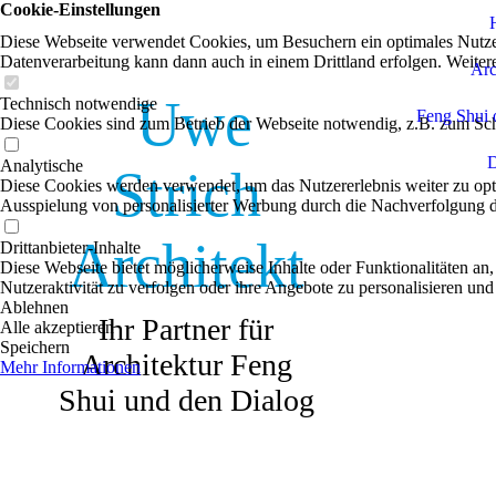
Cookie-Einstellungen
Diese Webseite verwendet Cookies, um Besuchern ein optimales Nutzerer
Datenverarbeitung kann dann auch in einem Drittland erfolgen. Weiter
Arc
Uwe
Technisch notwendige
Feng Shui 
Diese Cookies sind zum Betrieb der Webseite notwendig, z.B. zum Sch
D
Analytische
Strich
Diese Cookies werden verwendet, um das Nutzererlebnis weiter zu optim
Ausspielung von personalisierter Werbung durch die Nachverfolgung de
Architekt
Drittanbieter-Inhalte
Diese Webseite bietet möglicherweise Inhalte oder Funktionalitäten an,
Nutzeraktivität zu verfolgen oder ihre Angebote zu personalisieren und
Ablehnen
Ihr Partner für
Alle akzeptieren
Speichern
Architektur Feng
Mehr Informationen
Shui und den Dialog